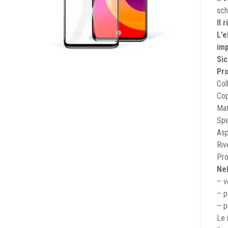
sc
Il 
L’e
imp
Sic
Pro
Col
Cop
Mat
Spe
Asp
Riv
Pro
Nel
– v
– p
– p
Le 