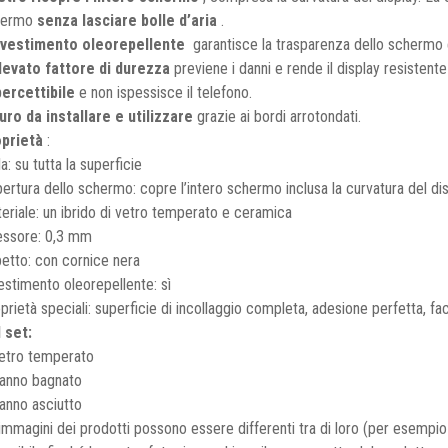
hermo
senza lasciare bolle d’aria
.
rivestimento oleorepellente
garantisce la trasparenza dello schermo e 
levato fattore di durezza
previene i danni e rende il display resistente
ercettibile
e non ispessisce il telefono.
uro da installare e utilizzare
grazie ai bordi arrotondati.
prietà
:
la: su tutta la superficie
ertura dello schermo: copre l’intero schermo inclusa la curvatura del di
eriale: un ibrido di vetro temperato e ceramica
ssore: 0,3 mm
etto: con cornice nera
estimento oleorepellente: sì
prietà speciali: superficie di incollaggio completa, adesione perfetta, faci
 set:
etro temperato
anno bagnato
anno asciutto
immagini dei prodotti possono essere differenti tra di loro (per esemp