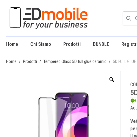
Home
Chi Siamo
Prodotti
BUNDLE
Registr
enu
Home
/
Prodotti
/
Tempered Glass 5D full glue ceramic
/
5D FULL GLUE
CO
5
Q
Acc
Vet
per
Il 