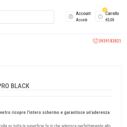
0
Account
Carrello
Accedi
€
0,00
3939183821
 PRO BLACK
 vetro ricopre l’intero schermo e garantisce un’aderenza
olla su tutta la superficie fa sì che aderisca perfettamente allo