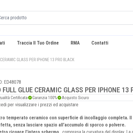
ati
Traccia Il Tuo Ordine
RMA
Contatti
 CERAMIC GLASS PER IPHONE 13 PRO BLACK
D: ED48078
D FULL GLUE CERAMIC GLASS PER IPHONE 13
ualità Certificata
Garanzia 100%
Acquisto Sicuro
edi per visualizzare i prezzi ed acquistare
ro temperato ceramico con superficie di incollaggio completa. Il
fetta, senza lasciare spazio all’accumulo di sporco o polvere.
vetro ricopre l’intero schermo
, compresa la curvatura del display. La c