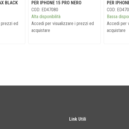
AX BLACK
PER IPHONE 15 PRO NERO
PER IPHON
COD: ED47080
COD: ED47
Alta disponibilità
Bassa dispon
i prezzi ed
Accedi per visualizzare i prezzi ed
Accedi per v
acquistare
acquistare
Link Utili