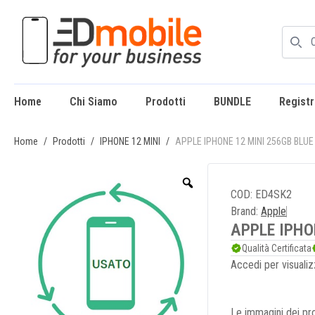
Home
Chi Siamo
Prodotti
BUNDLE
Registr
enu
Home
/
Prodotti
/
IPHONE 12 MINI
/
APPLE IPHONE 12 MINI 256GB BLU
COD: ED4SK2
Brand:
Apple
APPLE IPHO
Qualità Certificata
Accedi per visualiz
Le immagini dei pro