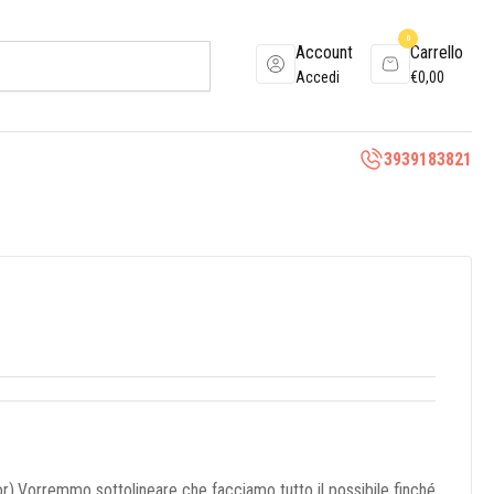
0
Account
Carrello
Accedi
€
0,00
3939183821
r).Vorremmo sottolineare che facciamo tutto il possibile finché