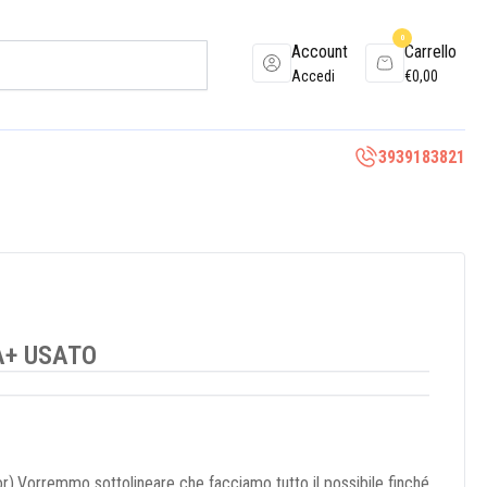
0
Account
Carrello
Accedi
€
0,00
3939183821
A+ USATO
r).Vorremmo sottolineare che facciamo tutto il possibile finché