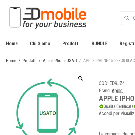
Home
Chi Siamo
Prodotti
BUNDLE
Registr
enu
Home
/
Prodotti
/
Apple iPhone USATI
/
APPLE IPHONE 15 128GB BLA
COD: ED9JZ4
Brand:
Apple
APPLE IPHO
Qualità Certificata
Accedi per visualiz
Le immagini dei pro