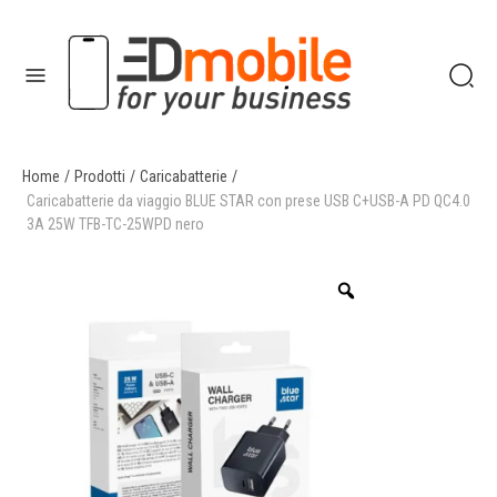
Home
/
Prodotti
/
Caricabatterie
/
enu
Caricabatterie da viaggio BLUE STAR con prese USB C+USB-A PD QC4.0
3A 25W TFB-TC-25WPD nero