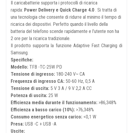
Il caricabatterie supporta i protocolli di ricarica
rapida:
Power Delivery e Quick Charge 4.0
. Si tratta di
una tecnologia che consente di ridurre al minimo il tempo di
ricarica dei dispositivi. Perfetto quando il livello della
batteria del telefono scende rapidamente e l’utente non ha
2 ore per la ricarica tradizionale.
Il prodotto supporta la funzione Adaptive Fast Charging di
Samsung.
Specifiche:
Modello:
TFB -TC-25W PD
Tensione di ingresso:
180-240 V~ CA
Frequenza di ingresso CA:
50-60 Hz, 0,5 A
Tensione di uscita:
5 V 3 A / 9 V 2,2 A CC
Potenza di uscita:
25 W
Efficienza media durante il funzionamento:
>86,348%
Efficienza a basso carico (10%):
>76,348%
Consumo energetico senza carico:
<0,1 W
Presa:
USB -C + USB -A
Uscite: