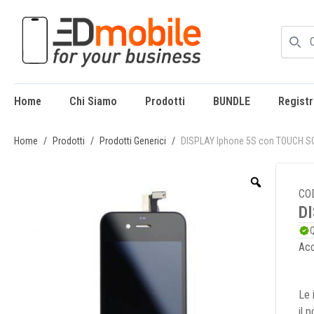
Home
Chi Siamo
Prodotti
BUNDLE
Registr
enu
Home
/
Prodotti
/
Prodotti Generici
/
DISPLAY Iphone 5S con TOUCH S
CO
D
Q
Acc
Le 
il 