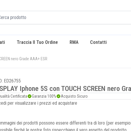
ati
Traccia Il Tuo Ordine
RMA
Contatti
CREEN nero Grade AAA+ ESR
D: ED26755
ISPLAY Iphone 5S con TOUCH SCREEN nero Gr
ualità Certificata
Garanzia 100%
Acquisto Sicuro
edi per visualizzare i prezzi ed acquistare
immagini dei prodotti possono essere differenti tra di loro (per esemp
possibile finché le nostre foto rispecchiano il vero aspetto del prodotto.