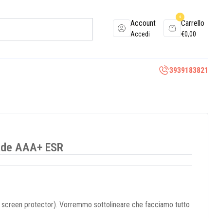
0
Account
Carrello
Accedi
€
0,00
3939183821
ade AAA+ ESR
io screen protector). Vorremmo sottolineare che facciamo tutto