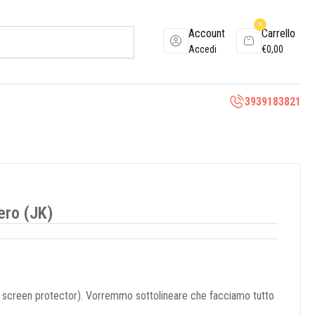
0
Account
Carrello
Accedi
€
0,00
3939183821
ero (JK)
io screen protector). Vorremmo sottolineare che facciamo tutto