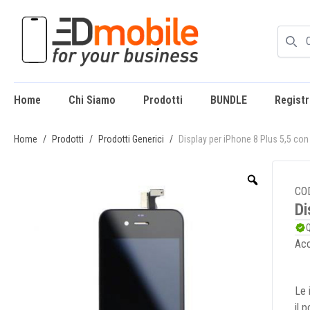
Home
Chi Siamo
Prodotti
BUNDLE
Registr
enu
Home
/
Prodotti
/
Prodotti Generici
/
Display per iPhone 8 Plus 5,5 con
CO
Di
Q
Acc
Le 
il 