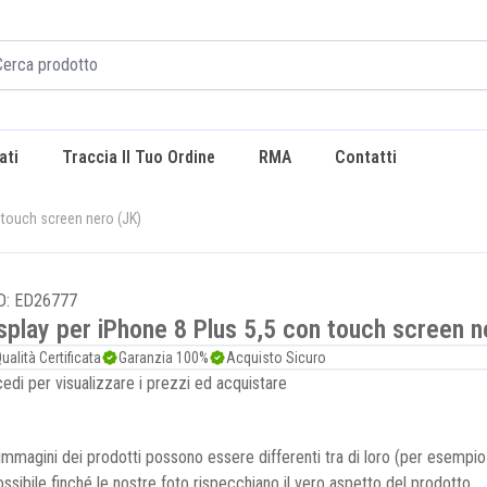
ati
Traccia Il Tuo Ordine
RMA
Contatti
 touch screen nero (JK)
D: ED26777
splay per iPhone 8 Plus 5,5 con touch screen n
ualità Certificata
Garanzia 100%
Acquisto Sicuro
edi per visualizzare i prezzi ed acquistare
immagini dei prodotti possono essere differenti tra di loro (per esemp
possibile finché le nostre foto rispecchiano il vero aspetto del prodotto.