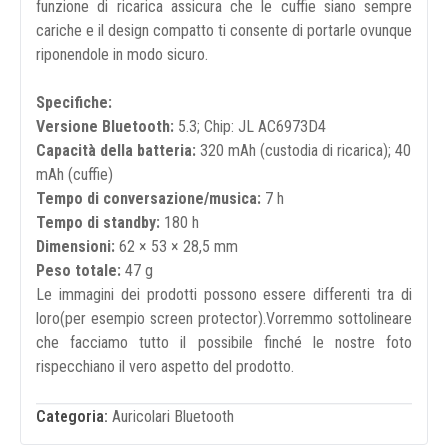
funzione di ricarica assicura che le cuffie siano sempre
cariche e il design compatto ti consente di portarle ovunque
riponendole in modo sicuro.
Specifiche:
Versione Bluetooth:
5.3; Chip: JL AC6973D4
Capacità della batteria:
320 mAh (custodia di ricarica); 40
mAh (cuffie)
Tempo di conversazione/musica:
7 h
Tempo di standby:
180 h
Dimensioni:
62 × 53 × 28,5 mm
Peso totale:
47 g
Le immagini dei prodotti possono essere differenti tra di
loro(per esempio screen protector).Vorremmo sottolineare
che facciamo tutto il possibile finché le nostre foto
rispecchiano il vero aspetto del prodotto.
Categoria:
Auricolari Bluetooth