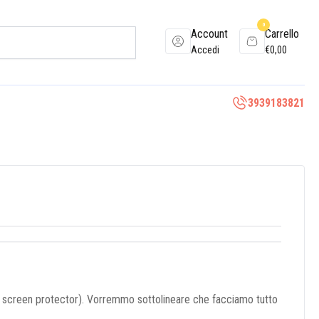
0
Account
Carrello
Accedi
€
0,00
3939183821
io screen protector). Vorremmo sottolineare che facciamo tutto