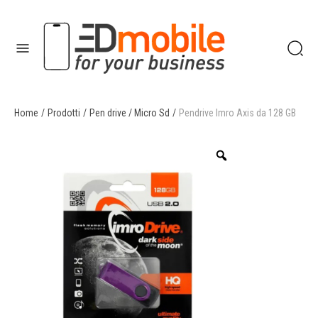
Home
/
Prodotti
/
Pen drive / Micro Sd
/
Pendrive Imro Axis da 128 GB
enu