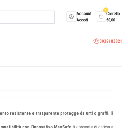
0
Account
Carrello
Accedi
€
0,00
3939183821
o
nto resistente e trasparente protegge da urti o graffi. Il
mpatibilità con l’innovativo MagSafe
ti consente di caricare