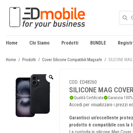
Home
Chi Siamo
Prodotti
BUNDLE
Registr
enu
Home
/
Prodotti
/
Cover Silicone Compatibili Magsafe
/
SILICONE MAG 
COD: ED48260
SILICONE MAG COVER 
Qualità Certificata
Garanzia 100%
Accedi per visualizzare i prezzi e
Garantisci un’eccellente protez
prodotto è compatibile con la 
La custodia in silicone Mag Cover p