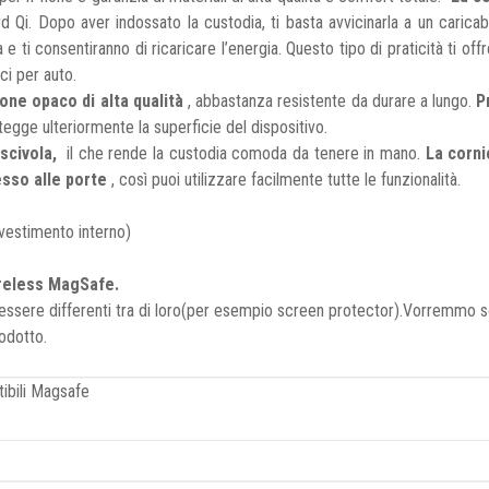
d Qi. Dopo aver indossato la custodia, ti basta avvicinarla a un carica
 ti consentiranno di ricaricare l’energia. Questo tipo di praticità ti offr
ci per auto.
cone opaco di alta qualità
, abbastanza resistente da durare a lungo.
P
tegge ulteriormente la superficie del dispositivo.
 scivola,
il che rende la custodia comoda da tenere in mano.
La corni
cesso alle porte
, così puoi utilizzare facilmente tutte le funzionalità.
ivestimento interno)
ireless MagSafe.
ssere differenti tra di loro(per esempio screen protector).Vorremmo sot
odotto.
ibili Magsafe