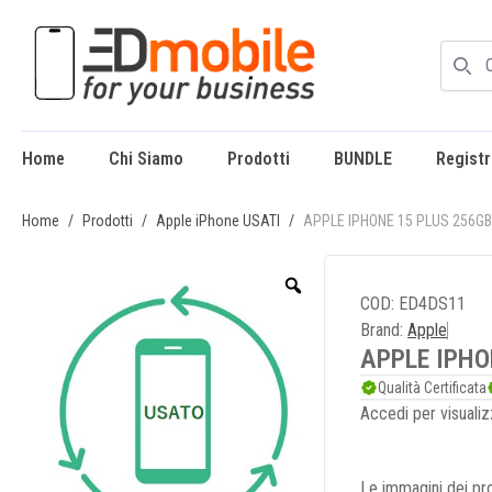
Home
Chi Siamo
Prodotti
BUNDLE
Registr
enu
Home
/
Prodotti
/
Apple iPhone USATI
/
APPLE IPHONE 15 PLUS 256G
COD: ED4DS11
Brand:
Apple
APPLE IPHO
Qualità Certificata
Accedi per visualiz
Le immagini dei pro