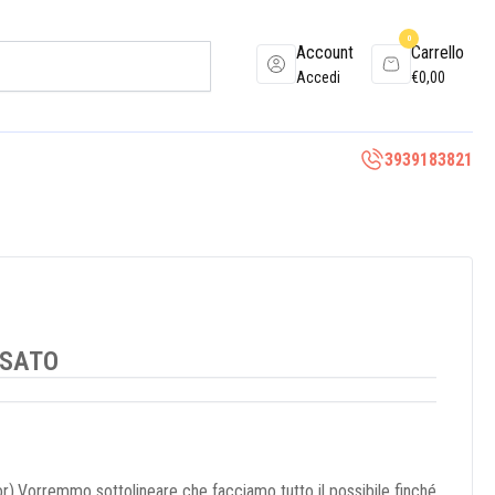
0
Account
Carrello
Accedi
€
0,00
3939183821
USATO
r).Vorremmo sottolineare che facciamo tutto il possibile finché