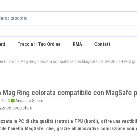
ati
Traccia Il Tuo Ordine
RMA
Contatti
ue Custodia Mag Ring colorata compatibile con MagSafe per IPHONE 14 PRO gri
a Mag Ring colorata compatibile con MagSafe 
a 100%
Acquisto Sicuro
ezzi ed acquistare
zata in PC di alta qualità (retro) e TPU (bordi), offre una vestibi
nde l’anello MagSafe, che, grazie all’innovativa colorazione con co
.