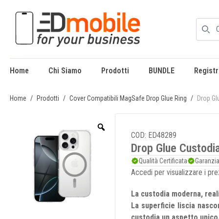
Home
Chi Siamo
Prodotti
BUNDLE
Registr
enu
Home
/
Prodotti
/
Cover Compatibili MagSafe Drop Glue Ring
/
Drop Gl
COD: ED48289
Drop Glue Custodi
Qualità Certificata
Garanzi
Accedi per visualizzare i pr
La custodia moderna, realiz
La superficie liscia nasco
custodia un aspetto unico