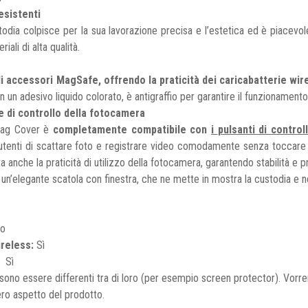
resistenti
stodia colpisce per la sua lavorazione precisa e l’estetica ed è piacevo
iali di alta qualità.
i accessori MagSafe, offrendo la praticità dei caricabatterie wir
n un adesivo liquido colorato, è antigraffio per garantire il funzionamento
e di controllo della fotocamera
 Mag Cover è
completamente compatibile con
i
pulsanti di contro
 utenti di scattare foto e registrare video comodamente senza toccare l
 anche la praticità di utilizzo della fotocamera, garantendo stabilità e pr
un’elegante scatola con finestra, che ne mette in mostra la custodia e ne m
o
ireless:
Sì
:
Sì
sono essere differenti tra di loro (per esempio screen protector). Vorre
ero aspetto del prodotto.