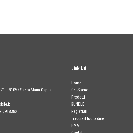
Link Utili
Home
a,73 – 81055 Santa Maria Capua
Chi Siamo
Prodotti
ile.it
BUNDLE
9 39183821
Registrati
Traccia il tuo ordine
RMA
Contatti