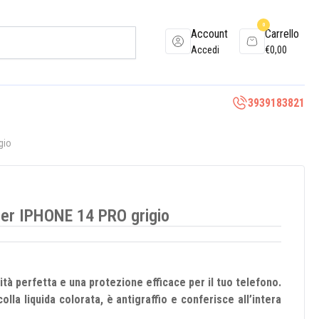
0
Account
Carrello
Accedi
€
0,00
3939183821
gio
per IPHONE 14 PRO grigio
lità perfetta e una protezione efficace per il tuo telefono.
lla liquida colorata, è antigraffio e conferisce all’intera