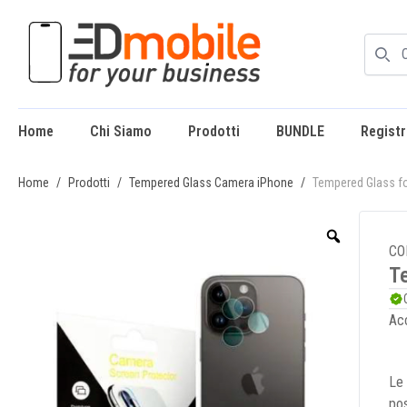
Home
Chi Siamo
Prodotti
BUNDLE
Registr
enu
Home
/
Prodotti
/
Tempered Glass Camera iPhone
/
Tempered Glass f
CO
T
Acc
Le 
pos