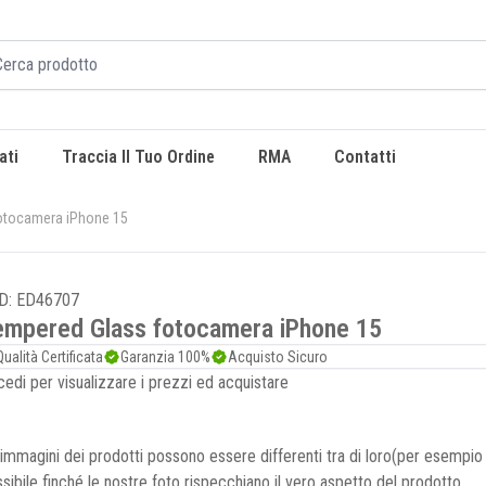
ati
Traccia Il Tuo Ordine
RMA
Contatti
otocamera iPhone 15
D: ED46707
empered Glass fotocamera iPhone 15
Qualità Certificata
Garanzia 100%
Acquisto Sicuro
edi per visualizzare i prezzi ed acquistare
immagini dei prodotti possono essere differenti tra di loro(per esempi
sibile finché le nostre foto rispecchiano il vero aspetto del prodotto.