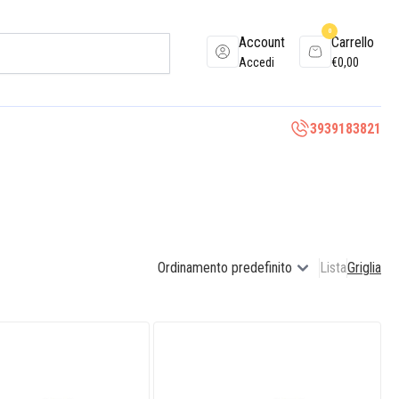
0
Account
Carrello
Accedi
€
0,00
3939183821
Lista
Griglia