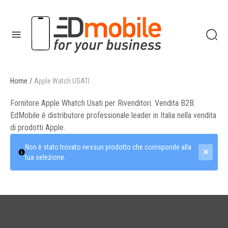
enu
Home
/
Apple Watch USATI
enu
Fornitore Apple Whatch Usati per Rivenditori. Vendita B2B.
EdMobile è distributore professionale leader in Italia nella vendita
di prodotti Apple.
Non è stato trovato nessun prodotto che corrisponde alla
tua selezione.