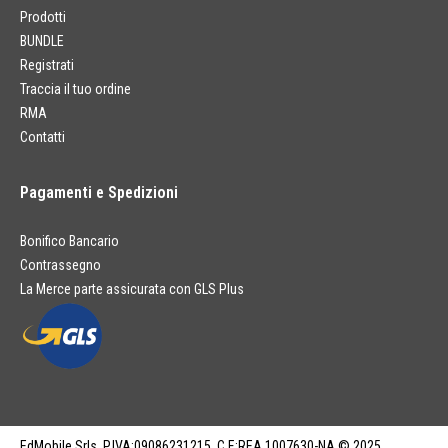
Prodotti
BUNDLE
Registrati
Traccia il tuo ordine
RMA
Contatti
Pagamenti e Spedizioni
Bonifico Bancario
Contrassegno
La Merce parte assicurata con GLS Plus
EdMobile Srls. P.IVA:09086231215. C.F.:REA 1007630-NA © 2025