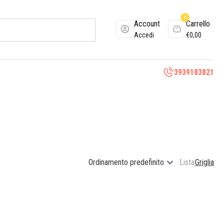
0
Account
Carrello
Accedi
€
0,00
3939183821
Lista
Griglia