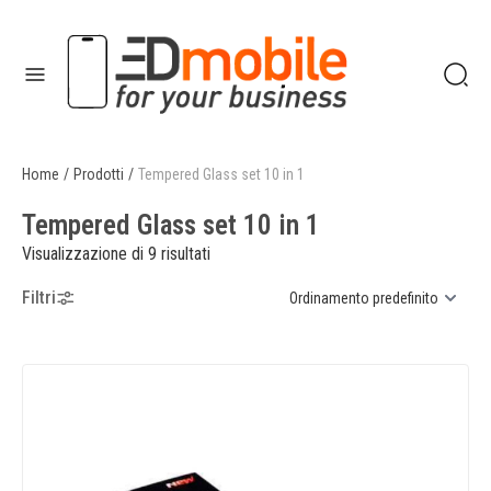
enu
Home
/
Prodotti
/
Tempered Glass set 10 in 1
enu
Tempered Glass set 10 in 1
Visualizzazione di 9 risultati
Filtri