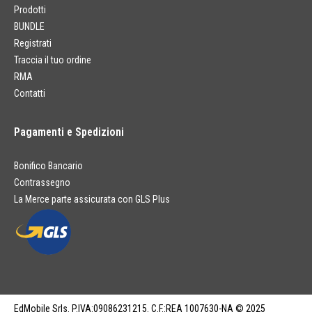
Prodotti
BUNDLE
Registrati
Traccia il tuo ordine
RMA
Contatti
Pagamenti e Spedizioni
Bonifico Bancario
Contrassegno
La Merce parte assicurata con GLS Plus
EdMobile Srls. P.IVA:09086231215. C.F.:REA 1007630-NA © 2025